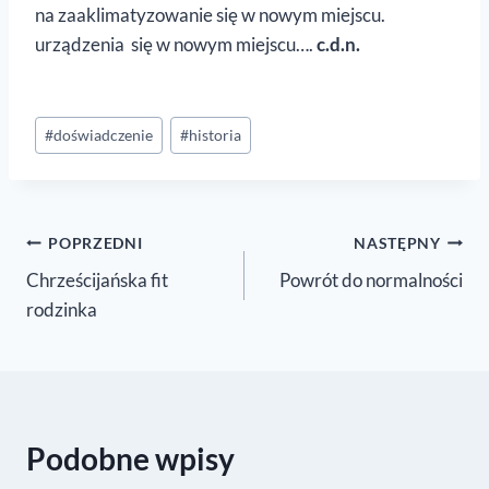
na zaaklimatyzowanie się w nowym miejscu.
urządzenia się w nowym miejscu….
c.d.n.
Tagi
#
doświadczenie
#
historia
wpisu:
Nawigacja
POPRZEDNI
NASTĘPNY
Chrześcijańska fit
Powrót do normalności
wpisu
rodzinka
Podobne wpisy