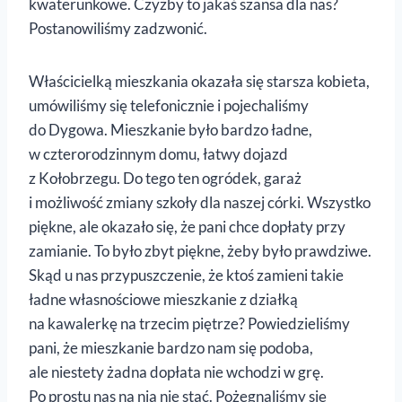
kwaterunkowe. Czyżby to jakaś szansa dla nas?
Postanowiliśmy zadzwonić.
Właścicielką mieszkania okazała się starsza kobieta,
umówiliśmy się telefonicznie i pojechaliśmy
do Dygowa. Mieszkanie było bardzo ładne,
w czterorodzinnym domu, łatwy dojazd
z Kołobrzegu. Do tego ten ogródek, garaż
i możliwość zmiany szkoły dla naszej córki. Wszystko
piękne, ale okazało się, że pani chce dopłaty przy
zamianie. To było zbyt piękne, żeby było prawdziwe.
Skąd u nas przypuszczenie, że ktoś zamieni takie
ładne własnościowe mieszkanie z działką
na kawalerkę na trzecim piętrze? Powiedzieliśmy
pani, że mieszkanie bardzo nam się podoba,
ale niestety żadna dopłata nie wchodzi w grę.
Po prostu nas na nią nie stać. Pożegnaliśmy się