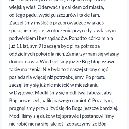
wiejską wieś. Oderwać się całkiem od miasta,
od tego pędu, wyścigu szczurów i takie tam.
Zaczęliśmy myśleć o przeprowadzce w jakieś
spokojne miejsce, w otoczeniu przyrody, z własnym
podwórkiem i bez sąsiadów. Ponadto córka miała
już 11 lat, syn 9 i zaczęła być pilna potrzeba
oddzielnych pokoi dla nich. Zamarzył nam się własny
domek na wsi. Wiedzieliśmy już że Bóg błogosławi
takie marzenia. Nie była to z naszej strony chęć
posiadania więcej niż potrzebujemy. Po prostu
zaczęliśmy się już nie mieścić w mieszkaniu
w Dygowie. Modliliśmy się modlitwą Jabeza, aby
Bóg poszerzył „paliki naszego namiotu”. Poza tym,
pragnęliśmy przybliżyć się do Boga jeszcze bardziej.
Modliliśmy się dużo w tej sprawie i postanowiliśmy
nie robić nic na siłę, ale jeśli zobaczymy, że Bóg