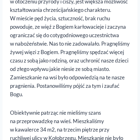
w otoczeniu przyrody i ciszy, jest większa możliwość
kształtowania chrześcijańskiego charakteru.
W mieście pęd życia, sztuczność, brak ruchu
powoduje, ze więź z Bogiem karłowacieje i zaczyna
ograniczać się do cotygodniowego uczestnictwa
w nabożeństwie. Nas to nie zadowalało. Pragnęliśmy
żywej więzi z Bogiem. Pragnęliśmy spędzać więcej
czasu z sobą jako rodziną, oraz uchronić nasze dzieci
od złego wpływu jakie niesie ze sobą miasto.
Zamieszkanie na wsi było odpowiedzią na te nasze
pragnienia. Postanowiliśmy pójść za tym i zaufać
Bogu.
Obiektywnie patrząc nie mieliśmy szans
na przeprowadzkę na wieś. Mieszkaliśmy
w kawalerce 34 m2, na trzecim piętrze przy
ruchliwej ulicy w Kołobrzegu. Mieszkanie nie było