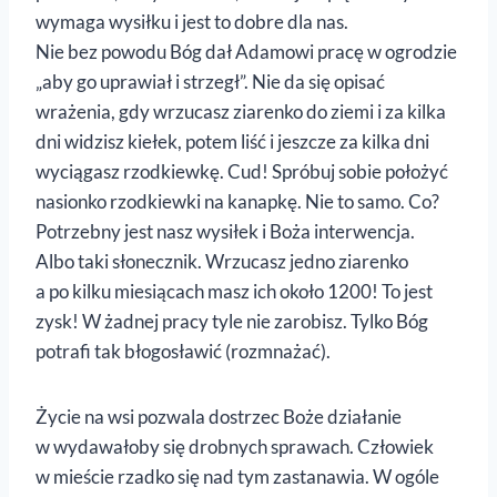
wymaga wysiłku i jest to dobre dla nas.
Nie bez powodu Bóg dał Adamowi pracę w ogrodzie
„aby go uprawiał i strzegł”. Nie da się opisać
wrażenia, gdy wrzucasz ziarenko do ziemi i za kilka
dni widzisz kiełek, potem liść i jeszcze za kilka dni
wyciągasz rzodkiewkę. Cud! Spróbuj sobie położyć
nasionko rzodkiewki na kanapkę. Nie to samo. Co?
Potrzebny jest nasz wysiłek i Boża interwencja.
Albo taki słonecznik. Wrzucasz jedno ziarenko
a po kilku miesiącach masz ich około 1200! To jest
zysk! W żadnej pracy tyle nie zarobisz. Tylko Bóg
potrafi tak błogosławić (rozmnażać).
Życie na wsi pozwala dostrzec Boże działanie
w wydawałoby się drobnych sprawach. Człowiek
w mieście rzadko się nad tym zastanawia. W ogóle