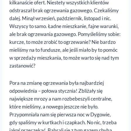
kilkanaście ofert. Niestety wszystkich klientów
odstraszał brak ogrzewania gazowego. Czekaliśmy
dalej. Minął wrzesień, październik, listopad i nic.
Wszyscy to samo. Ładne mieszkanie, fajne warunki,
ale brak ogrzewania gazowego. Pomyśleliśmy sobie:
kurcze, to może zrobić to ogrzewanie? Nie bardzo
mieliśmy na to fundusze, ale jeśli miało by to pomóc
w sprzedaży mieszkania, to może warto się nad tym
zastanowić?
Pora na zmianę ogrzewania była najbardziej
odpowiednia – połowa stycznia! Zbliżały się
największe mrozy a nam rozbebeszyli centralne,
które mieliśmy, a nowego jeszcze nie było.
Przypomniała nam się pierwsza noc w Dygowie,
gdy spaliśmy w kurtkach i czapkach. No nic, trzeba
jakoś przeczekać. Babrali się z tym gazem chyba