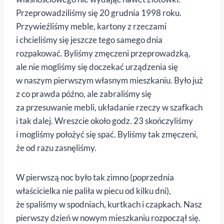
Przeprowadziliśmy się 20 grudnia 1998 roku.
Przywieźliśmy meble, kartony z rzeczami
i chcieliśmy się jeszcze tego samego dnia
rozpakować. Byliśmy zmęczeni przeprowadzką,
ale nie mogliśmy się doczekać urządzenia się
w naszym pierwszym własnym mieszkaniu. Było już
z co prawda późno, ale zabraliśmy się
za przesuwanie mebli, układanie rzeczy w szafkach
i tak dalej. Wreszcie około godz. 23 skończyliśmy
i mogliśmy położyć się spać. Byliśmy tak zmęczeni,
że od razu zasnęliśmy.
W pierwszą noc było tak zimno (poprzednia
właścicielka nie paliła w piecu od kilku dni),
że spaliśmy w spodniach, kurtkach i czapkach. Nasz
pierwszy dzień w nowym mieszkaniu rozpoczął się.