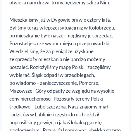
otwiera nam drzwi, to my będziemy szli za Nim.
Mieszkaliśmy już w Dygowie prawie cztery lata.
Byliśmy teraz w lepszej sytuacji niż w Kołobrzegu,
bo mieszkanie było nasze i mogliśmy je sprzedać.
Pozostał jeszcze wybór miejsca przeprowadzki.
Wiedzieliśmy, że za pieniądze uzyskane
ze sprzedaży mieszkania nie bardzo możemy
poszaleć. Rozłożyliśmy mapę Polski i zaczęliśmy
wybierać. Śląsk odpadł w przedbiegach,
bo wiadomo – zanieczyszczenie, Pomorze,
Mazowsze i Góry odpadły ze względu na wysokie
ceny nieruchomości. Pozostały tereny Polski
środkowej i Lubelszczyzna. Nasz znajomy miał
rodziców w Lublinie i często do nich jeździł,
poprosiliśmy go więc, o jakaś lokalną gazetę
z ogłoszeniami. Przywiózł nam słyną lubelską gazetę