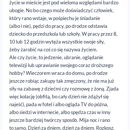
życie w mieście jest pod wieloma względami bardzo
ubogie. No bo czego może doświadczyć człowiek,
który rano wstaje, w pośpiechu je śniadanie
(albo i nie), pędzi do pracy, po drodze odstawia
dziecko do przedszkola lub szkoły. W pracy przez 8,
10 lub 12 godzin wytęża wszystkie swoje siły,
żeby zarobić na coś co się nazywa życiem.
Ale czy życie, to jedzenie, ubranie, oglądanie
telewizji lub uprawianie swojego coraz droższego
hobby? Wieczorem wraca do domu, po drodze
jeszcze robiąc zakupy tak zmęczony, że nie ma już
siły na zabawę z dziećmi czy rozmowę z żoną. Zjada
więc kolację (obfitą, bo cały dzień nie zdążył się
najeść), pada w fotel i albo ogląda TV do późna,
albo siedzi w internecie, albo spędza czas w inny
jeszcze bardziej twórczy sposób. Mija noc i rano
to samo. Dzień za dniem, dzień za dniem. Rozkosz.