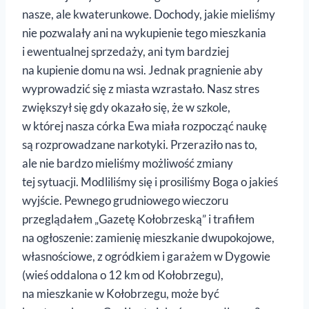
nasze, ale kwaterunkowe. Dochody, jakie mieliśmy
nie pozwalały ani na wykupienie tego mieszkania
i ewentualnej sprzedaży, ani tym bardziej
na kupienie domu na wsi. Jednak pragnienie aby
wyprowadzić się z miasta wzrastało. Nasz stres
zwiększył się gdy okazało się, że w szkole,
w której nasza córka Ewa miała rozpocząć naukę
są rozprowadzane narkotyki. Przeraziło nas to,
ale nie bardzo mieliśmy możliwość zmiany
tej sytuacji. Modliliśmy się i prosiliśmy Boga o jakieś
wyjście. Pewnego grudniowego wieczoru
przeglądałem „Gazetę Kołobrzeską” i trafiłem
na ogłoszenie: zamienię mieszkanie dwupokojowe,
własnościowe, z ogródkiem i garażem w Dygowie
(wieś oddalona o 12 km od Kołobrzegu),
na mieszkanie w Kołobrzegu, może być