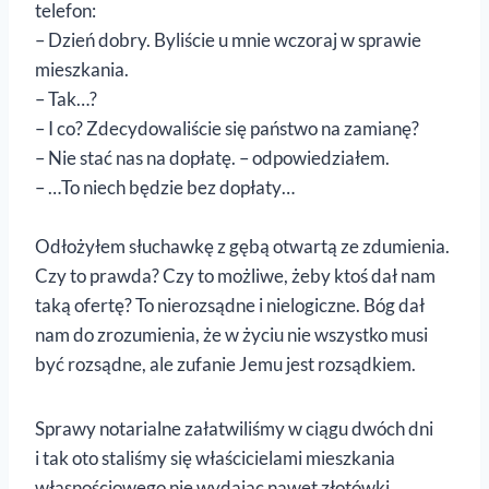
telefon:
– Dzień dobry. Byliście u mnie wczoraj w sprawie
mieszkania.
– Tak…?
– I co? Zdecydowaliście się państwo na zamianę?
– Nie stać nas na dopłatę. – odpowiedziałem.
– …To niech będzie bez dopłaty…
Odłożyłem słuchawkę z gębą otwartą ze zdumienia.
Czy to prawda? Czy to możliwe, żeby ktoś dał nam
taką ofertę? To nierozsądne i nielogiczne. Bóg dał
nam do zrozumienia, że w życiu nie wszystko musi
być rozsądne, ale zufanie Jemu jest rozsądkiem.
Sprawy notarialne załatwiliśmy w ciągu dwóch dni
i tak oto staliśmy się właścicielami mieszkania
własnościowego nie wydając nawet złotówki.