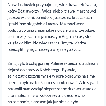
Na wsi człowiek przynajmniej widzi kawałek świata,
który Bóg stworzył. Widzi niebo, trawę, marchewki
jeszcze w ziemi, pomidory jeszcze na krzaczkach
i ptaki inne niż gołębie i mewy. Ma możliwość
podpatrywania zmian jakie się dzieją w przyrodzie.
Jest to większa lekcja o naszym Bogu niż cały stos
książek o Nim. No więc czerpaliśmy tę wiedzę
i cieszyliśmy się z naszego wiejskiego życia.
Zimą było trochę gorzej. Palenie w piecu i utrudniony
dojazd do pracy w Kołobrzegu. Bywało,
że nie zatroszczyliśmy się w porę o drewno na zimę
i trzeba było na bieżąco coś kombinować. A to sąsiad
pozwolił nam wyciąć niepotrzebne drzewo w sadzie,
a to znaleźliśmy w Kołobrzegu jakieś drewno
po remoncie, a czasem jak już nic nie było