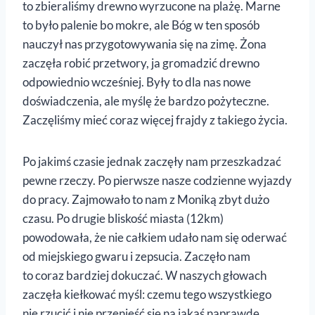
to zbieraliśmy drewno wyrzucone na plażę. Marne
to było palenie bo mokre, ale Bóg w ten sposób
nauczył nas przygotowywania się na zimę. Żona
zaczęła robić przetwory, ja gromadzić drewno
odpowiednio wcześniej. Były to dla nas nowe
doświadczenia, ale myślę że bardzo pożyteczne.
Zaczęliśmy mieć coraz więcej frajdy z takiego życia.
Po jakimś czasie jednak zaczęły nam przeszkadzać
pewne rzeczy. Po pierwsze nasze codzienne wyjazdy
do pracy. Zajmowało to nam z Moniką zbyt dużo
czasu. Po drugie bliskość miasta (12km)
powodowała, że nie całkiem udało nam się oderwać
od miejskiego gwaru i zepsucia. Zaczęło nam
to coraz bardziej dokuczać. W naszych głowach
zaczęła kiełkować myśl: czemu tego wszystkiego
nie rzucić i nie przenieść się na jakąś naprawdę