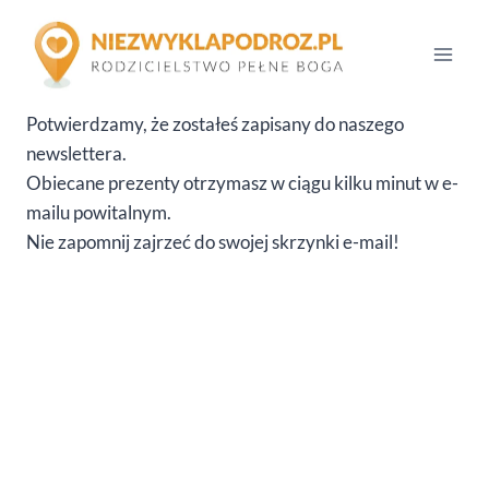
Przejdź
do
treści
Potwierdzamy, że zostałeś zapisany do naszego
newslettera.
Obiecane prezenty otrzymasz w ciągu kilku minut w e-
mailu powitalnym.
Nie zapomnij zajrzeć do swojej skrzynki e-mail!