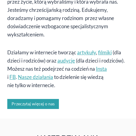
przez życie, którą wybraliśmy i która wybrała nas.
Jesteśmy chrześcijańską rodziną. Edukujemy,
doradzamy i pomagamy rodzinom przez własne
doświadczenie wzbogacone specjalistycznym
wykształceniem.
Działamy w internecie tworząc
artykuły
,
filmiki
(dla
dzieci i rodziców) oraz
audycje
(dla dzieci i rodziców).
Możesz nas też podejrzeć na codzień na
Insta
i
FB
.
Nasze działania
to dzielenie się wiedzą
nie tylko w internecie.
Przeczytaj więcej o nas