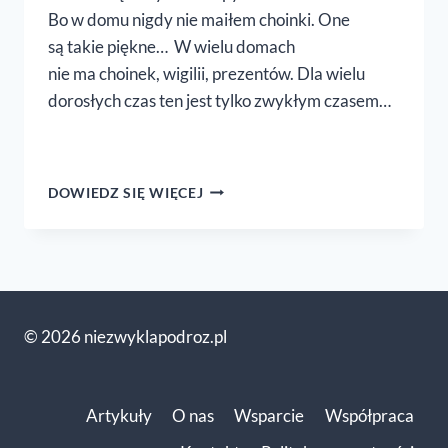
Bo w domu nigdy nie maiłem choinki. One
są takie piękne… W wielu domach
nie ma choinek, wigilii, prezentów. Dla wielu
dorosłych czas ten jest tylko zwykłym czasem…
GDY RODZICE
DOWIEDZ SIĘ WIĘCEJ
NIE LUBIĄ
ŚWIĄT..
© 2026 niezwyklapodroz.pl
Artykuły
O nas
Wsparcie
Współpraca