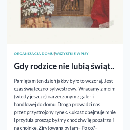
ORGANIZACJA DOMU
|
WSZYSTKIE WPISY
Gdy rodzice nie lubią świąt..
Pamiętam ten dzień jakby było to wczoraj. Jest
czas świąteczno-sylwestrowy. Wracamy z moim
(wtedy jeszcze) narzeczonym z galerii
handlowej do domu. Droga prowadzi nas
przez przystrojony rynek. Łukasz obejmuje mnie
i przytula prosząc byśmy choć chwilę popatrzeli
na choinkę. Zirytowana pytam– Po co?–