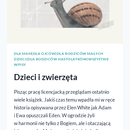
DLA MAM
|
DLA OJCÓW
|
DLA RODZICÓW MAŁYCH
DZIECI
|
DLA RODZICÓW NASTOLATKÓW
|
WSZYSTKIE
WPISY
Dzieci i zwierzęta
Pisząc pracę licencjacką przeglądam ostatnio
wiele książek. Jakiś czas temu wpadła mi w ręce
historia opisywana przez Elen White jak Adam
i Ewa opuszczali Eden. W ogrodzie żyli
w harmonii nie tylko z Bogiem, ale i otaczającą