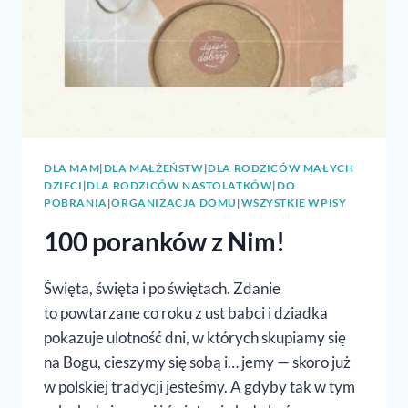
DLA MAM
|
DLA MAŁŻEŃSTW
|
DLA RODZICÓW MAŁYCH
DZIECI
|
DLA RODZICÓW NASTOLATKÓW
|
DO
POBRANIA
|
ORGANIZACJA DOMU
|
WSZYSTKIE WPISY
100 poranków z Nim!
Święta, święta i po świętach. Zdanie
to powtarzane co roku z ust babci i dziadka
pokazuje ulotność dni, w których skupiamy się
na Bogu, cieszymy się sobą i… jemy — skoro już
w polskiej tradycji jesteśmy. A gdyby tak w tym