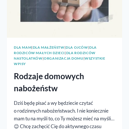
DLA MAM
|
DLA MAŁŻEŃSTW
|
DLA OJCÓW
|
DLA
RODZICÓW MAŁYCH DZIECI
|
DLA RODZICÓW
NASTOLATKÓW
|
ORGANIZACJA DOMU
|
WSZYSTKIE
WPISY
Rodzaje domowych
nabożeństw
Dziś będę pisać a wy będziecie czytać
o rodzinnych nabożeństwach. I nie koniecznie
mam tu na myśli to, co Ty możesz mieć na myśli…
😉 Chcę zachęcić Cię do aktywnego czasu