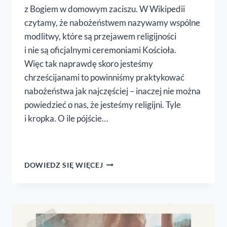
z Bogiem w domowym zaciszu. W Wikipedii
czytamy, że nabożeństwem nazywamy wspólne
modlitwy, które są przejawem religijności
i nie są oficjalnymi ceremoniami Kościoła.
Więc tak naprawdę skoro jesteśmy
chrześcijanami to powinniśmy praktykować
nabożeństwa jak najczęściej – inaczej nie można
powiedzieć o nas, że jesteśmy religijni. Tyle
i kropka. O ile pójście…
RODZAJE
DOWIEDZ SIĘ WIĘCEJ
DOMOWYCH
NABOŻEŃSTW