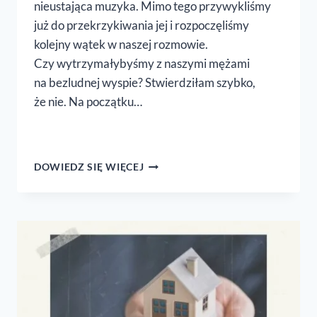
nieustająca muzyka. Mimo tego przywykliśmy
już do przekrzykiwania jej i rozpoczęliśmy
kolejny wątek w naszej rozmowie.
Czy wytrzymałybyśmy z naszymi mężami
na bezludnej wyspie? Stwierdziłam szybko,
że nie. Na początku…
WIRUS,
DOWIEDZ SIĘ WIĘCEJ
KTÓRY NISZCZY
MAŁŻEŃSTWA