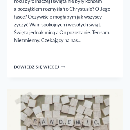
roku było inaczej i święta nie były końcem
a początkiem rozmyślań o Chrystusie? O Jego
łasce? Oczywiście mogłabym jak wszyscy
życzyć Wam spokojnych i wesołych świąt.
Święta jednak miną a On pozostanie. Ten sam.
Niezmienny. Czekający na nas…
100
DOWIEDZ SIĘ WIĘCEJ
PORANKÓW
Z NIM!