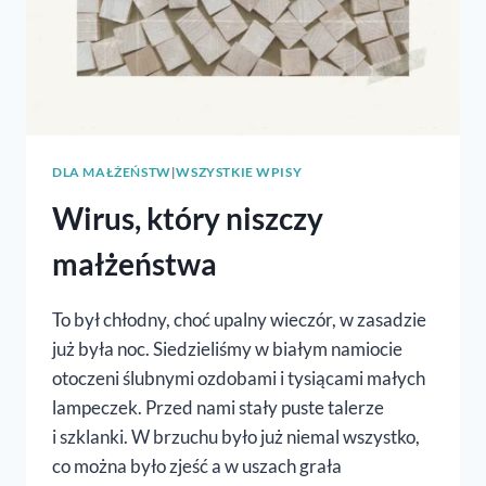
DLA MAŁŻEŃSTW
|
WSZYSTKIE WPISY
Wirus, który niszczy
małżeństwa
To był chłodny, choć upalny wieczór, w zasadzie
już była noc. Siedzieliśmy w białym namiocie
otoczeni ślubnymi ozdobami i tysiącami małych
lampeczek. Przed nami stały puste talerze
i szklanki. W brzuchu było już niemal wszystko,
co można było zjeść a w uszach grała