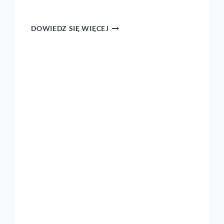
RODZAJE
DOWIEDZ SIĘ WIĘCEJ
DOMOWYCH
NABOŻEŃSTW