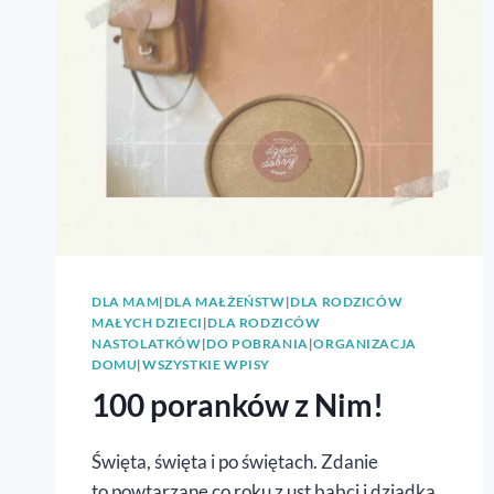
DLA MAM
|
DLA MAŁŻEŃSTW
|
DLA RODZICÓW
MAŁYCH DZIECI
|
DLA RODZICÓW
NASTOLATKÓW
|
DO POBRANIA
|
ORGANIZACJA
DOMU
|
WSZYSTKIE WPISY
100 poranków z Nim!
Święta, święta i po świętach. Zdanie
to powtarzane co roku z ust babci i dziadka