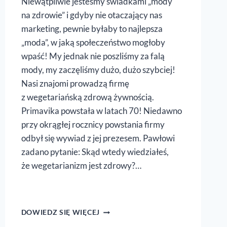
Niewątpliwie jesteśmy świadkami „mody
na zdrowie” i gdyby nie otaczający nas
marketing, pewnie byłaby to najlepsza
„moda”, w jaką społeczeństwo mogłoby
wpaść! My jednak nie poszliśmy za falą
mody, my zaczęliśmy dużo, dużo szybciej!
Nasi znajomi prowadzą firmę
z wegetariańską zdrową żywnością.
Primavika powstała w latach 70! Niedawno
przy okrągłej rocznicy powstania firmy
odbył się wywiad z jej prezesem. Pawłowi
zadano pytanie: Skąd wtedy wiedziałeś,
że wegetarianizm jest zdrowy?…
CHRZEŚCIJAŃSKA
DOWIEDZ SIĘ WIĘCEJ
FIT