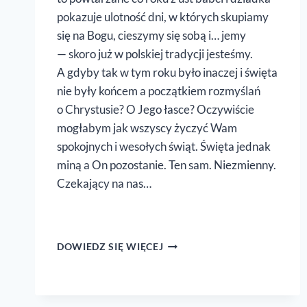
pokazuje ulotność dni, w których skupiamy
się na Bogu, cieszymy się sobą i… jemy
— skoro już w polskiej tradycji jesteśmy.
A gdyby tak w tym roku było inaczej i święta
nie były końcem a początkiem rozmyślań
o Chrystusie? O Jego łasce? Oczywiście
mogłabym jak wszyscy życzyć Wam
spokojnych i wesołych świąt. Święta jednak
miną a On pozostanie. Ten sam. Niezmienny.
Czekający na nas…
100
DOWIEDZ SIĘ WIĘCEJ
PORANKÓW
Z NIM!