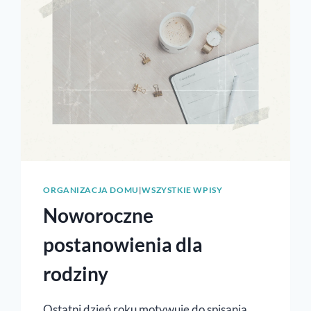
ORGANIZACJA DOMU
|
WSZYSTKIE WPISY
Noworoczne
postanowienia dla
rodziny
Ostatni dzień roku motywuje do spisania