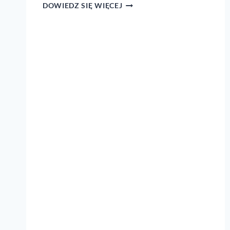
JAK
DOWIEDZ SIĘ WIĘCEJ
UCZESTNICZYĆ
W KOŚCIELE
ON-
LINE?