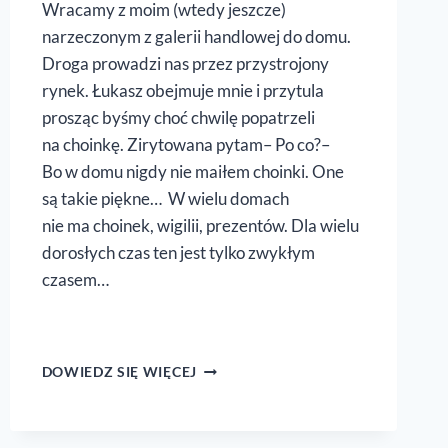
Wracamy z moim (wtedy jeszcze)
narzeczonym z galerii handlowej do domu.
Droga prowadzi nas przez przystrojony
rynek. Łukasz obejmuje mnie i przytula
prosząc byśmy choć chwilę popatrzeli
na choinkę. Zirytowana pytam– Po co?–
Bo w domu nigdy nie maiłem choinki. One
są takie piękne… W wielu domach
nie ma choinek, wigilii, prezentów. Dla wielu
dorosłych czas ten jest tylko zwykłym
czasem…
GDY RODZICE
DOWIEDZ SIĘ WIĘCEJ
NIE LUBIĄ
ŚWIĄT..