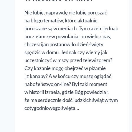
Nie lubię, naprawdę nie lubię poruszać
na blogu tematów, które aktualnie
poruszane są w mediach. Tym razem jednak
poczułam zew powołania, bo wielu z nas,
chrześcijan postanowiło dzień święty
spędzić w domu. Jednak czy wiemy jak
uczestniczyć w mszy przed telewizorem?
Czy kazanie mogę obejrzeć w piżamie
i z kanapy? A w końcu czy muszę oglądać
nabożeństwo on-line? Był taki moment
w historii Izraela, gdzie Bóg powiedział,
że ma serdecznie dość ludzkich świąt w tym
cotygodniowego święta…