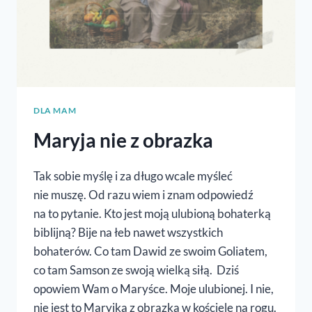
DLA MAM
Maryja nie z obrazka
Tak sobie myślę i za długo wcale myśleć
nie muszę. Od razu wiem i znam odpowiedź
na to pytanie. Kto jest moją ulubioną bohaterką
biblijną? Bije na łeb nawet wszystkich
bohaterów. Co tam Dawid ze swoim Goliatem,
co tam Samson ze swoją wielką siłą. Dziś
opowiem Wam o Maryśce. Moje ulubionej. I nie,
nie jest to Maryjka z obrazka w kościele na rogu.