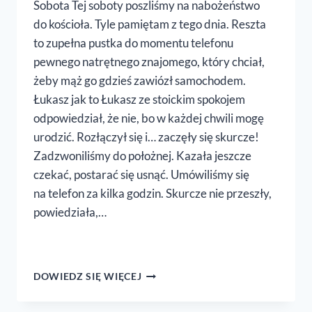
Sobota Tej soboty poszliśmy na nabożeństwo
do kościoła. Tyle pamiętam z tego dnia. Reszta
to zupełna pustka do momentu telefonu
pewnego natrętnego znajomego, który chciał,
żeby mąż go gdzieś zawiózł samochodem.
Łukasz jak to Łukasz ze stoickim spokojem
odpowiedział, że nie, bo w każdej chwili mogę
urodzić. Rozłączył się i… zaczęły się skurcze!
Zadzwoniliśmy do położnej. Kazała jeszcze
czekać, postarać się usnąć. Umówiliśmy się
na telefon za kilka godzin. Skurcze nie przeszły,
powiedziała,…
HISTORIA
DOWIEDZ SIĘ WIĘCEJ
NARODZIN
MAŁEGO