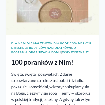
DLA MAM
|
DLA MAŁŻEŃSTW
|
DLA RODZICÓW MAŁYCH
DZIECI
|
DLA RODZICÓW NASTOLATKÓW
|
DO
POBRANIA
|
ORGANIZACJA DOMU
|
WSZYSTKIE WPISY
100 poranków z Nim!
Święta, święta i po świętach. Zdanie
to powtarzane co roku z ust babci i dziadka
pokazuje ulotność dni, w których skupiamy się
na Bogu, cieszymy się sobą i… jemy — skoro już
w polskiej tradycji jesteśmy. A gdyby tak w tym