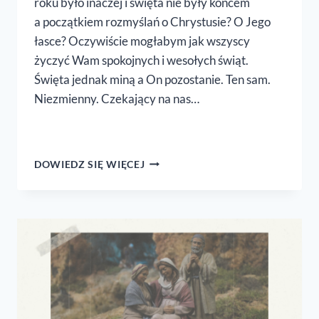
roku było inaczej i święta nie były końcem
a początkiem rozmyślań o Chrystusie? O Jego
łasce? Oczywiście mogłabym jak wszyscy
życzyć Wam spokojnych i wesołych świąt.
Święta jednak miną a On pozostanie. Ten sam.
Niezmienny. Czekający na nas…
100
DOWIEDZ SIĘ WIĘCEJ
PORANKÓW
Z NIM!