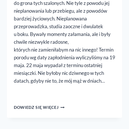
do grona tych szalonych. Nie tyle z powodu jej
nieplanowania lub przebiegu, ale z powodów
bardziej życiowych. Nieplanowana
przeprowadzka, studia zaoczne i dwulatek
u boku. Bywały momenty załamania, ale i były
chwile niezwykle radosne,
których nie zamieniłabym na nic innego! Termin
porodu wg daty zapłodnienia wyliczyliśmy na 19
maja. 22 maja wypadał z terminu ostatniej
miesiączki. Nie byłoby nic dziwnego w tych
datach, gdyby nie to, że mój mąż w dniach…
HISTORIA
DOWIEDZ SIĘ WIĘCEJ
NARODZIN
MAŁEGO
HUGO