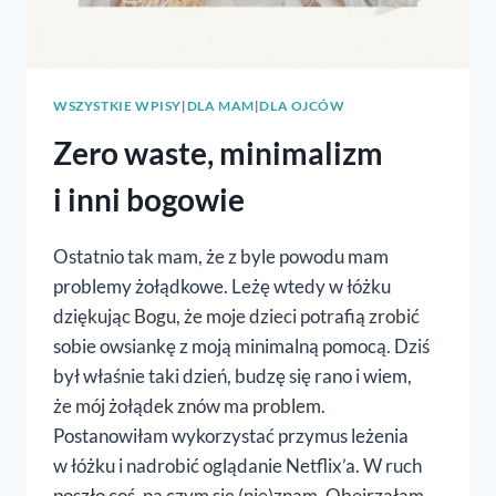
WSZYSTKIE WPISY
|
DLA MAM
|
DLA OJCÓW
Zero waste, minimalizm
i inni bogowie
Ostatnio tak mam, że z byle powodu mam
problemy żołądkowe. Leżę wtedy w łóżku
dziękując Bogu, że moje dzieci potrafią zrobić
sobie owsiankę z moją minimalną pomocą. Dziś
był właśnie taki dzień, budzę się rano i wiem,
że mój żołądek znów ma problem.
Postanowiłam wykorzystać przymus leżenia
w łóżku i nadrobić oglądanie Netflix’a. W ruch
poszło coś, na czym się (nie)znam. Obejrzałam