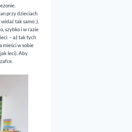
sezonie.
an przy dzieciach
 widać tak samo ;).
o, szybko i w razie
eci – aż tak tych
a mieści w sobie
ak leci). Aby
zafce.