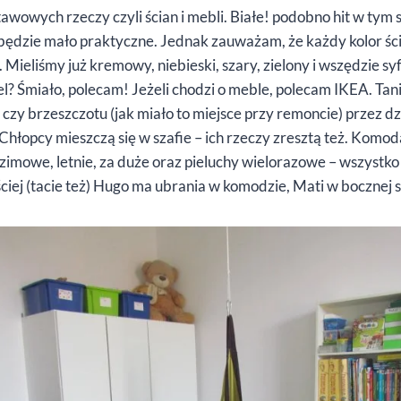
wowych rzeczy czyli ścian i mebli. Białe! podobno hit w tym 
będzie mało praktyczne. Jednak zauważam, że każdy kolor ści
. Mieliśmy już kremowy, niebieski, szary, zielony i wszędzie syf
l? Śmiało, polecam! Jeżeli chodzi o meble, polecam IKEA. Tani
 czy brzeszczotu (jak miało to miejsce przy remoncie) przez dzi
. Chłopcy mieszczą się w szafie – ich rzeczy zresztą też. Komod
zimowe, letnie, za duże oraz pieluchy wielorazowe – wszystko j
ciej (tacie też) Hugo ma ubrania w komodzie, Mati w bocznej s