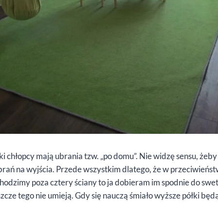
ki chłopcy mają ubrania tzw. „po domu”. Nie widzę sensu, żeb
brań na wyjścia. Przede wszystkim dlatego, że w przeciwieństw
odzimy poza cztery ściany to ja dobieram im spodnie do swet
zcze tego nie umieją. Gdy się nauczą śmiało wyższe półki będą