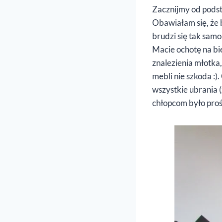
Zacznijmy od podsta
Obawiałam się, że 
brudzi się tak samo
Macie ochotę na bie
znalezienia młotka,
mebli nie szkoda :)
wszystkie ubrania (
chłopcom było proś